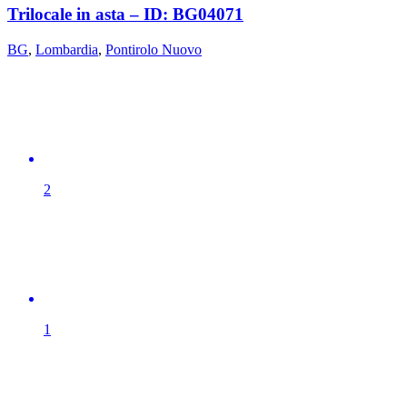
Trilocale in asta – ID: BG04071
BG
,
Lombardia
,
Pontirolo Nuovo
2
1