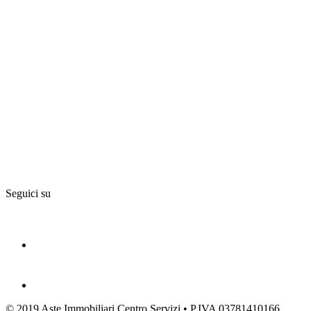
Seguici su
© 2019 Aste Immobiliari Centro Servizi • P.IVA 03781410166