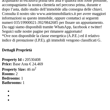
acquistarlo in esclusiva prima dell’asta e qualora non fosse possibile,
accompagniamo la nostra clientela nel percorso prima, durante e
dopo l’asta, dallo studio dell’immobile alla consegna delle chiavi.
Consulta il nostro sito www.asteimmobiliarics.it per avere maggiori
informazioni su questo immobile, oppure contattaci ai seguenti
numeri 035/19900021-392/9842685 per fissare un appuntamento.
Da oggi siamo disponibili tramite WhatsApp, facebook e twitter!
Seguici sulle nostre pagine per rimanere aggiornato!
*Ove non disponibile la classe energetica (A.P.E.) ed il relativo
indice di prestazione (I.P.E), gli immobili vengono classificati G.
Dettagli Proprietà
Property Id :
20530408
Price:
Base Asta € 24.469
2
Property Size:
46 m
Rooms:
2
Bedrooms:
1
Bathrooms:
1