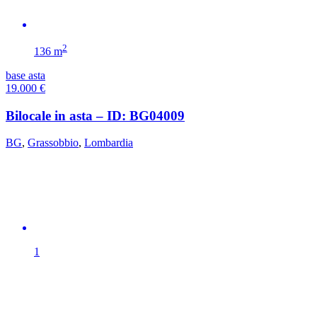
2
136 m
base asta
19.000
€
Bilocale in asta – ID: BG04009
BG
,
Grassobbio
,
Lombardia
1