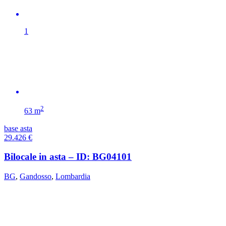
1
2
63 m
base asta
29.426
€
Bilocale in asta – ID: BG04101
BG
,
Gandosso
,
Lombardia