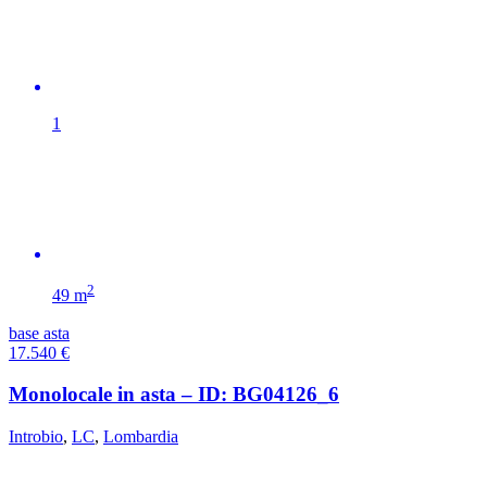
1
2
49 m
base asta
17.540
€
Monolocale in asta – ID: BG04126_6
Introbio
,
LC
,
Lombardia