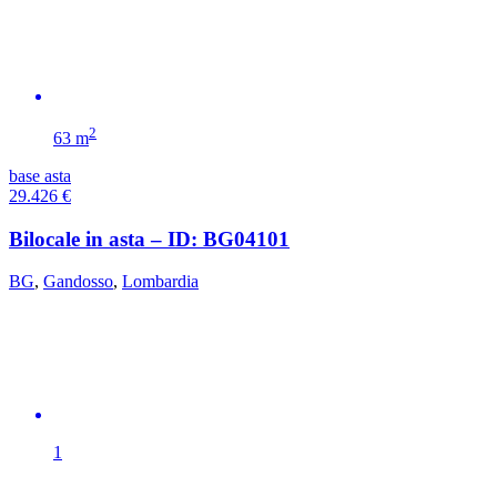
2
63 m
base asta
29.426
€
Bilocale in asta – ID: BG04101
BG
,
Gandosso
,
Lombardia
1