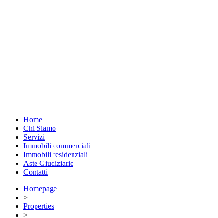
Home
Chi Siamo
Servizi
Immobili commerciali
Immobili residenziali
Aste Giudiziarie
Contatti
Homepage
>
Properties
>