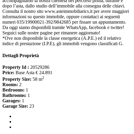
accompagniamo la nostra clientela nel percorso prima, durante e
dopo l’asta, dallo studio dell’immobile alla consegna delle chiavi.
Consulta il nostro sito www.asteimmobiliarics.it per avere maggiori
informazioni su questo immobile, oppure contattaci ai seguenti
numeri 035/19900021-392/9842685 per fissare un appuntamento.
Da oggi siamo disponibili tramite WhatsApp, facebook e twitter!
Seguici sulle nostre pagine per rimanere aggiornato!
*Ove non disponibile la classe energetica (A.P.E.) ed il relativo
indice di prestazione (I.P.E), gli immobili vengono classificati G.
Dettagli Proprietà
Property Id :
20529286
Price:
Base Asta € 24.891
2
Property Size:
58 m
Rooms:
2
Bedrooms:
1
Bathrooms:
1
Garages:
1
Garage Size:
23