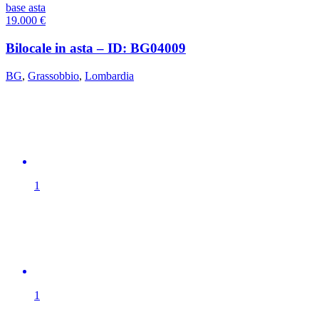
base asta
19.000
€
Bilocale in asta – ID: BG04009
BG
,
Grassobbio
,
Lombardia
1
1