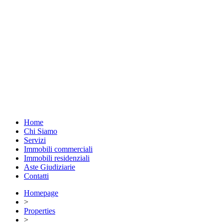
Home
Chi Siamo
Servizi
Immobili commerciali
Immobili residenziali
Aste Giudiziarie
Contatti
Homepage
>
Properties
>