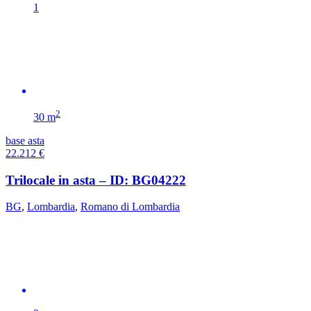
1
2
30 m
base asta
22.212
€
Trilocale in asta – ID: BG04222
BG
,
Lombardia
,
Romano di Lombardia