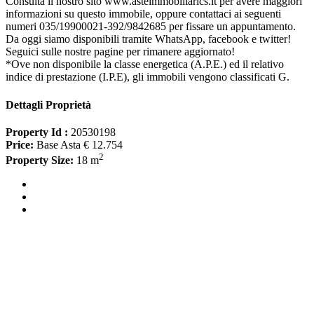
Consulta il nostro sito www.asteimmobiliarics.it per avere maggiori
informazioni su questo immobile, oppure contattaci ai seguenti
numeri 035/19900021-392/9842685 per fissare un appuntamento.
Da oggi siamo disponibili tramite WhatsApp, facebook e twitter!
Seguici sulle nostre pagine per rimanere aggiornato!
*Ove non disponibile la classe energetica (A.P.E.) ed il relativo
indice di prestazione (I.P.E), gli immobili vengono classificati G.
Dettagli Proprietà
Property Id :
20530198
Price:
Base Asta € 12.754
2
Property Size:
18 m