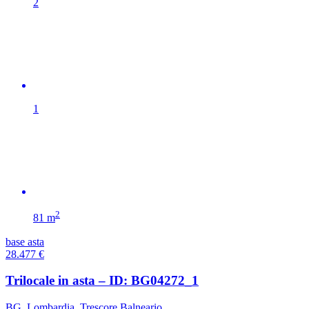
2
1
2
81 m
base asta
28.477
€
Trilocale in asta – ID: BG04272_1
BG
,
Lombardia
,
Trescore Balneario