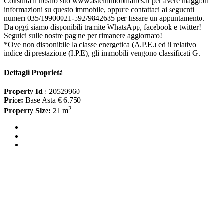
Consulta il nostro sito www.asteimmobiliarics.it per avere maggiori
informazioni su questo immobile, oppure contattaci ai seguenti
numeri 035/19900021-392/9842685 per fissare un appuntamento.
Da oggi siamo disponibili tramite WhatsApp, facebook e twitter!
Seguici sulle nostre pagine per rimanere aggiornato!
*Ove non disponibile la classe energetica (A.P.E.) ed il relativo
indice di prestazione (I.P.E), gli immobili vengono classificati G.
Dettagli Proprietà
Property Id :
20529960
Price:
Base Asta € 6.750
2
Property Size:
21 m