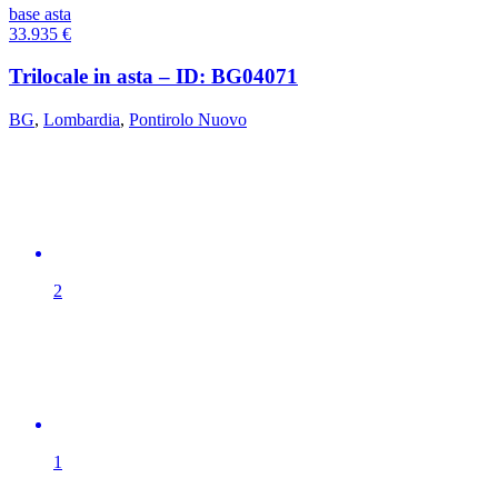
base asta
33.935
€
Trilocale in asta – ID: BG04071
BG
,
Lombardia
,
Pontirolo Nuovo
2
1