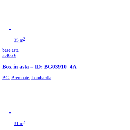
2
35 m
base asta
3.466
€
Box in asta – ID: BG03910_4A
BG
,
Brembate
,
Lombardia
2
31 m