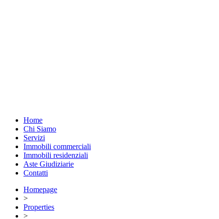
Home
Chi Siamo
Servizi
Immobili commerciali
Immobili residenziali
Aste Giudiziarie
Contatti
Homepage
>
Properties
>