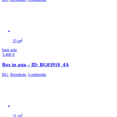
2
35 m
base asta
3.466
€
Box in asta – ID: BG03910_4A
BG
,
Brembate
,
Lombardia
2
31 m