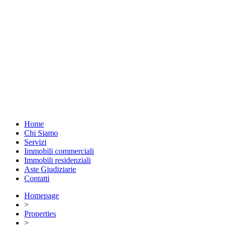
Home
Chi Siamo
Servizi
Immobili commerciali
Immobili residenziali
Aste Giudiziarie
Contatti
Homepage
>
Properties
>