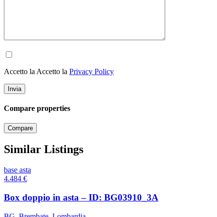
Accetto la Accetto la
Privacy Policy
Compare properties
Compare
Similar Listings
base asta
4.484
€
Box doppio in asta – ID: BG03910_3A
BG
,
Brembate
,
Lombardia