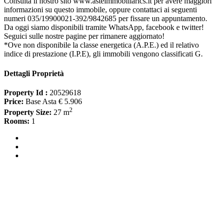
Consulta il nostro sito www.asteimmobiliarics.it per avere maggiori
informazioni su questo immobile, oppure contattaci ai seguenti
numeri 035/19900021-392/9842685 per fissare un appuntamento.
Da oggi siamo disponibili tramite WhatsApp, facebook e twitter!
Seguici sulle nostre pagine per rimanere aggiornato!
*Ove non disponibile la classe energetica (A.P.E.) ed il relativo
indice di prestazione (I.P.E), gli immobili vengono classificati G.
Dettagli Proprietà
Property Id :
20529618
Price:
Base Asta € 5.906
2
Property Size:
27 m
Rooms:
1