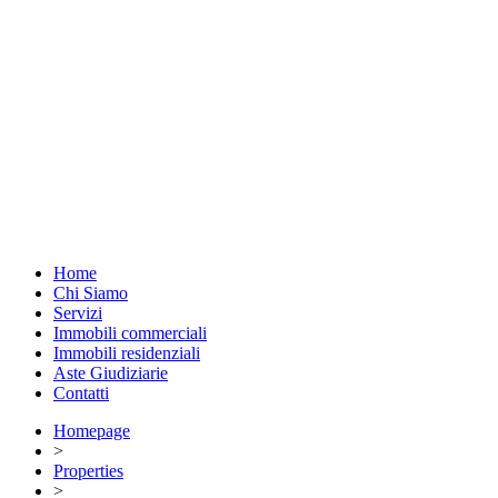
Home
Chi Siamo
Servizi
Immobili commerciali
Immobili residenziali
Aste Giudiziarie
Contatti
Homepage
>
Properties
>