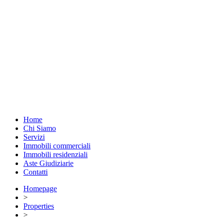
Home
Chi Siamo
Servizi
Immobili commerciali
Immobili residenziali
Aste Giudiziarie
Contatti
Homepage
>
Properties
>