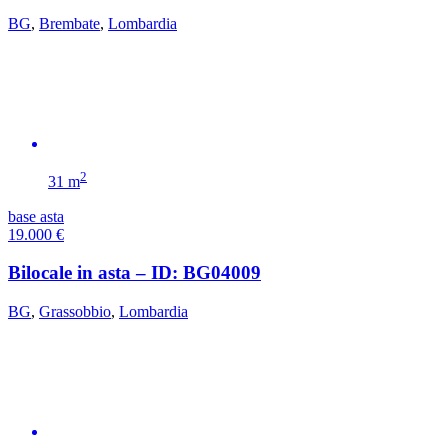
BG
,
Brembate
,
Lombardia
2
31 m
base asta
19.000
€
Bilocale in asta – ID: BG04009
BG
,
Grassobbio
,
Lombardia