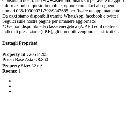
Consulta il nostro sito www.asteimmobiliarics.it per avere maggiori
informazioni su questo immobile, oppure contattaci ai seguenti
numeri 035/19900021-392/9842685 per fissare un appuntamento.
Da oggi siamo disponibili tramite WhatsApp, facebook e twitter!
Seguici sulle nostre pagine per rimanere aggiornato!
*Ove non disponibile la classe energetica (A.P.E.) ed il relativo
indice di prestazione (I.P.E), gli immobili vengono classificati G.
Dettagli Proprietà
Property Id :
20514205
Price:
Base Asta € 8.860
2
Property Size:
32 m
Rooms:
1