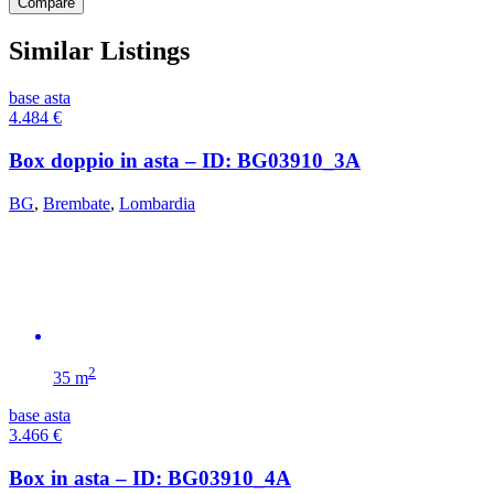
Compare
Similar Listings
base asta
4.484
€
Box doppio in asta – ID: BG03910_3A
BG
,
Brembate
,
Lombardia
2
35 m
base asta
3.466
€
Box in asta – ID: BG03910_4A