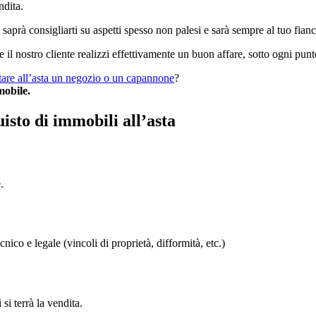
ndita.
saprà consigliarti su aspetti spesso non palesi e sarà sempre al tuo fian
e il nostro cliente realizzi effettivamente un buon affare, sotto ogni punto
tare all’asta un negozio o un capannone
?
mobile.
isto di immobili all’asta
.
co e legale (vincoli di proprietà, difformità, etc.)
 terrà la vendita.