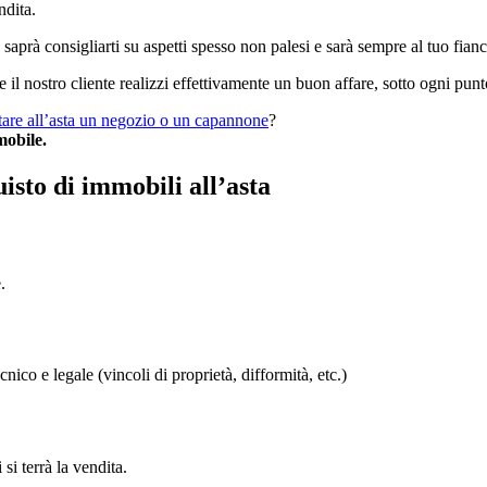
ndita.
saprà consigliarti su aspetti spesso non palesi e sarà sempre al tuo fian
e il nostro cliente realizzi effettivamente un buon affare, sotto ogni punto
tare all’asta un negozio o un capannone
?
mobile.
isto di immobili all’asta
.
co e legale (vincoli di proprietà, difformità, etc.)
 terrà la vendita.