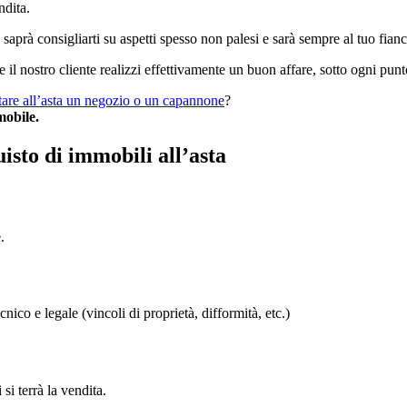
ndita.
saprà consigliarti su aspetti spesso non palesi e sarà sempre al tuo fian
e il nostro cliente realizzi effettivamente un buon affare, sotto ogni punto
tare all’asta un negozio o un capannone
?
mobile.
isto di immobili all’asta
.
co e legale (vincoli di proprietà, difformità, etc.)
 terrà la vendita.