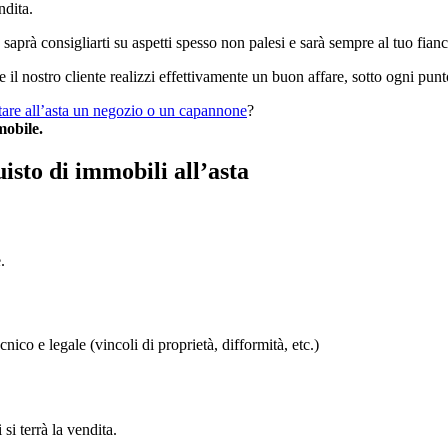
ndita.
saprà consigliarti su aspetti spesso non palesi e sarà sempre al tuo fian
e il nostro cliente realizzi effettivamente un buon affare, sotto ogni punto
tare all’asta un negozio o un capannone
?
mobile.
isto di immobili all’asta
.
co e legale (vincoli di proprietà, difformità, etc.)
 terrà la vendita.